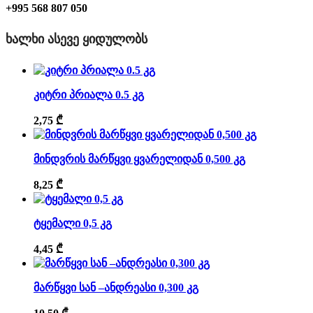
+995 568 807 050
ᲮᲐᲚᲮᲘ ᲐᲡᲔᲕᲔ ᲧᲘᲓᲣᲚᲝᲑᲡ
კიტრი პრიალა 0.5 კგ
2,75
₾
მინდვრის მარწყვი ყვარელიდან 0,500 კგ
8,25
₾
ტყემალი 0,5 კგ
4,45
₾
მარწყვი სან –ანდრეასი 0,300 კგ