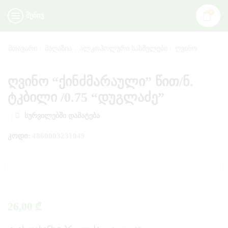
0
ᲛᲔᲜᲘᲣ
ᲛᲗᲐᲕᲐᲠᲘ
ᲛᲐᲦᲐᲖᲘᲐ
ᲐᲚᲙᲝᲰᲝᲚᲣᲠᲘ ᲡᲐᲡᲛᲔᲚᲔᲑᲘ
ᲦᲕᲘᲜᲝ
ღვინო “ქინძმარაული” წით/ნ.
ტკბილი /0.75 “დუგლაძე”
ᲡᲣᲠᲕᲘᲚᲔᲑᲨᲘ ᲓᲐᲛᲐᲢᲔᲑᲐ
ᲙᲝᲓᲘ:
4860003231049
26,00
₾