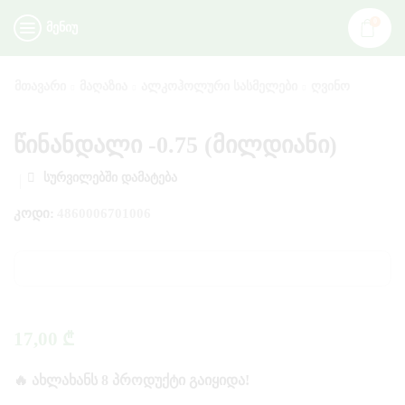
0
ᲛᲔᲜᲘᲣ
ᲛᲗᲐᲕᲐᲠᲘ
ᲛᲐᲦᲐᲖᲘᲐ
ᲐᲚᲙᲝᲰᲝᲚᲣᲠᲘ ᲡᲐᲡᲛᲔᲚᲔᲑᲘ
ᲦᲕᲘᲜᲝ
წინანდალი -0.75 (მილდიანი)
ᲡᲣᲠᲕᲘᲚᲔᲑᲨᲘ ᲓᲐᲛᲐᲢᲔᲑᲐ
ᲙᲝᲓᲘ:
4860006701006
17,00
₾
🔥 ᲐᲮᲚᲐᲮᲐᲜᲡ 8 ᲞᲠᲝᲓᲣᲥᲢᲘ ᲒᲐᲘᲧᲘᲓᲐ!