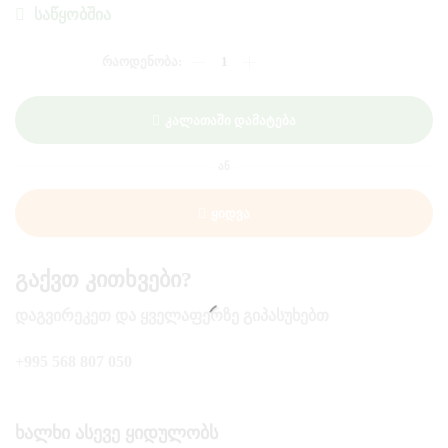
ᲡᲐᲬᲧᲝᲑᲨᲘᲐ
ᲠᲐᲝᲓᲔᲜᲝᲑᲐ:
ᲬᲘᲜᲐᲜᲓᲐᲚᲘ
-0.75
(ᲛᲘᲚᲓᲘᲐᲜᲘ)
Კალათაში Დამატება
ᲐᲜ
Ყიდვა
Გაქვთ Კითხვები?
ᲓᲐᲒᲕᲘᲠᲔᲙᲔᲗ ᲓᲐ ᲧᲕᲔᲚᲐᲤᲔᲠᲖᲔ ᲒᲘᲞᲐᲡᲣᲮᲔᲑᲗ
+995 568 807 050
Ხალხი Ასევე Ყიდულობს