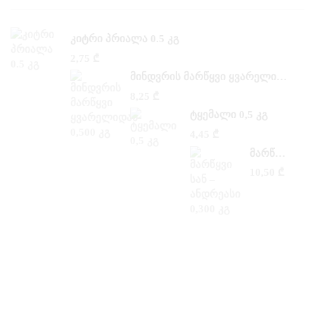
ᲙᲘᲢᲠᲘ ᲞᲠᲘᲐᲚᲐ 0.5 ᲙᲒ
2,75
₾
ᲛᲘᲜᲓᲕᲠᲘᲡ ᲛᲐᲠᲬᲧᲕᲘ ᲧᲕᲐᲠᲔᲚᲘᲓᲐᲜ 0,500 ᲙᲒ
8,25
₾
ᲢᲧᲔᲛᲐᲚᲘ 0,5 ᲙᲒ
4,45
₾
ᲛᲐᲠᲬᲧᲕᲘ ᲡᲐᲜ –ᲐᲜᲓᲠᲔᲐᲡᲘ 0,300 ᲙᲒ
10,50
₾