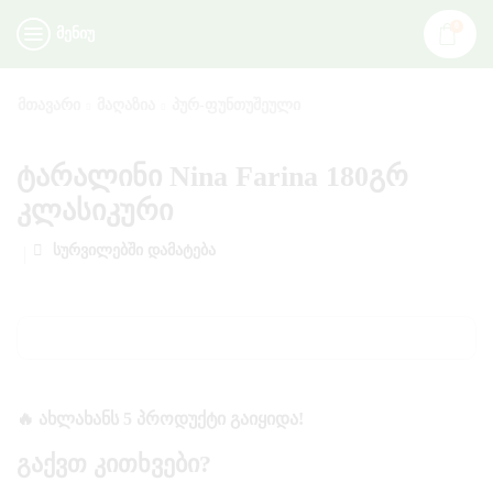
0
ᲛᲔᲜᲘᲣ
ᲛᲗᲐᲕᲐᲠᲘ
ᲛᲐᲦᲐᲖᲘᲐ
ᲞᲣᲠ-ᲤᲣᲜᲗᲣᲨᲔᲣᲚᲘ
ტარალინი Nina Farina 180გრ
კლასიკური
ᲡᲣᲠᲕᲘᲚᲔᲑᲨᲘ ᲓᲐᲛᲐᲢᲔᲑᲐ
🔥 ᲐᲮᲚᲐᲮᲐᲜᲡ 5 ᲞᲠᲝᲓᲣᲥᲢᲘ ᲒᲐᲘᲧᲘᲓᲐ!
Გაქვთ Კითხვები?