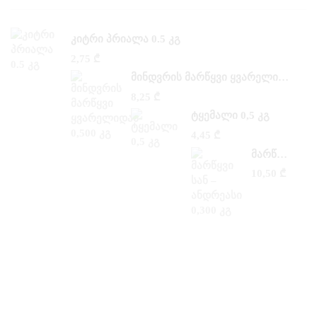
ᲙᲘᲢᲠᲘ ᲞᲠᲘᲐᲚᲐ 0.5 ᲙᲒ
2,75
₾
ᲛᲘᲜᲓᲕᲠᲘᲡ ᲛᲐᲠᲬᲧᲕᲘ ᲧᲕᲐᲠᲔᲚᲘᲓᲐᲜ 0,500 ᲙᲒ
8,25
₾
ᲢᲧᲔᲛᲐᲚᲘ 0,5 ᲙᲒ
4,45
₾
ᲛᲐᲠᲬᲧᲕᲘ ᲡᲐᲜ –ᲐᲜᲓᲠᲔᲐᲡᲘ 0,300 ᲙᲒ
10,50
₾