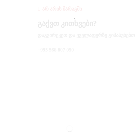
ᲐᲠ ᲐᲠᲘᲡ ᲛᲐᲠᲐᲒᲨᲘ
Გაქვთ Კითხვები?
ᲓᲐᲒᲕᲘᲠᲔᲙᲔᲗ ᲓᲐ ᲧᲕᲔᲚᲐᲤᲔᲠᲖᲔ ᲒᲘᲞᲐᲡᲣᲮᲔᲑᲗ
+995 568 807 050