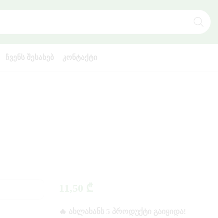
SEARCH
INPUT
ᲩᲕᲔᲜᲡ ᲨᲔᲡᲐᲮᲔᲑ
ᲙᲝᲜᲢᲐᲥᲢᲘ
11,50
₾
🔥 ᲐᲮᲚᲐᲮᲐᲜᲡ 5 ᲞᲠᲝᲓᲣᲥᲢᲘ ᲒᲐᲘᲧᲘᲓᲐ!