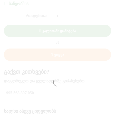
ᲡᲐᲬᲧᲝᲑᲨᲘᲐ
ᲠᲐᲝᲓᲔᲜᲝᲑᲐ:
ᲜᲐᲧᲘᲜᲘ
ᲔᲡᲙᲘᲛᲝ
"ᲛᲝᲪᲕᲘ-
Კალათაში Დამატება
ᲛᲐᲧᲕᲐᲚᲘ"
ᲐᲜ
Ყიდვა
Გაქვთ Კითხვები?
ᲓᲐᲒᲕᲘᲠᲔᲙᲔᲗ ᲓᲐ ᲧᲕᲔᲚᲐᲤᲔᲠᲖᲔ ᲒᲘᲞᲐᲡᲣᲮᲔᲑᲗ
+995 568 807 050
Ხალხი Ასევე Ყიდულობს