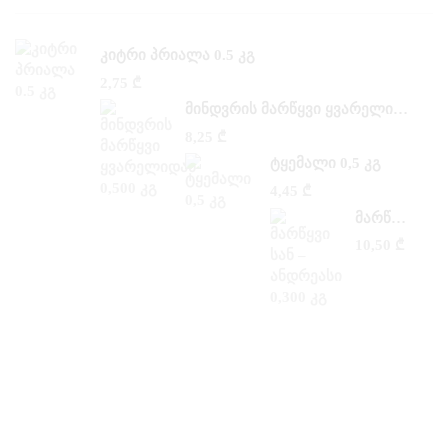
ᲙᲘᲢᲠᲘ ᲞᲠᲘᲐᲚᲐ 0.5 ᲙᲒ
2,75
₾
ᲛᲘᲜᲓᲕᲠᲘᲡ ᲛᲐᲠᲬᲧᲕᲘ ᲧᲕᲐᲠᲔᲚᲘᲓᲐᲜ 0,500 ᲙᲒ
8,25
₾
ᲢᲧᲔᲛᲐᲚᲘ 0,5 ᲙᲒ
4,45
₾
ᲛᲐᲠᲬᲧᲕᲘ ᲡᲐᲜ –ᲐᲜᲓᲠᲔᲐᲡᲘ 0,300 ᲙᲒ
10,50
₾