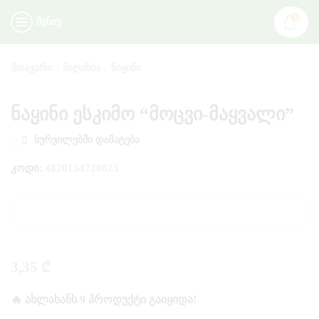
0
ᲛᲔᲜᲘᲣ
ᲛᲗᲐᲕᲐᲠᲘ
ᲛᲐᲦᲐᲖᲘᲐ
ᲜᲐᲧᲘᲜᲘ
ნაყინი ესკიმო “მოცვი-მაყვალი”
ᲡᲣᲠᲕᲘᲚᲔᲑᲨᲘ ᲓᲐᲛᲐᲢᲔᲑᲐ
ᲙᲝᲓᲘ:
4820154720823
3,35
₾
🔥 ᲐᲮᲚᲐᲮᲐᲜᲡ 9 ᲞᲠᲝᲓᲣᲥᲢᲘ ᲒᲐᲘᲧᲘᲓᲐ!