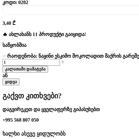
კოდი:
0202
3,40
₾
🔥 ახლახანს 11 პროდუქტი გაიყიდა!
საწყობშია
რაოდენობა: ნაყინი ესკიმო შოკოლადით შაქრის გარეშ
კალათაში დამატება
ან
ყიდვა
Გაქვთ Კითხვები?
დაგვირეკეთ და ყველაფერზე გიპასუხებთ
+995 568 807 050
ᲮᲐᲚᲮᲘ ᲐᲡᲔᲕᲔ ᲧᲘᲓᲣᲚᲝᲑᲡ