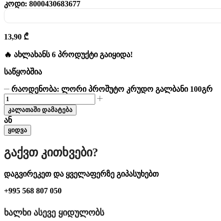
კოდი:
8000430683677
13,90
₾
🔥 ახლახანს 6 პროდუქტი გაიყიდა!
საწყობშია
რაოდენობა: ლორი პროშუტო კრუდო გალბანი 100გრ
კალათაში დამატება
ან
ყიდვა
Გაქვთ Კითხვები?
დაგვირეკეთ და ყველაფერზე გიპასუხებთ
+995 568 807 050
ᲮᲐᲚᲮᲘ ᲐᲡᲔᲕᲔ ᲧᲘᲓᲣᲚᲝᲑᲡ