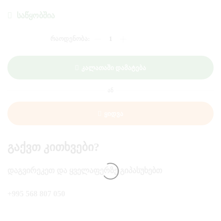
ᲡᲐᲬᲧᲝᲑᲨᲘᲐ
ᲠᲐᲝᲓᲔᲜᲝᲑᲐ:
ᲙᲐᲠᲐᲥᲘ
/VALIO/
200
Კალათაში Დამატება
ᲒᲠ
ᲐᲜ
Ყიდვა
Გაქვთ Კითხვები?
ᲓᲐᲒᲕᲘᲠᲔᲙᲔᲗ ᲓᲐ ᲧᲕᲔᲚᲐᲤᲔᲠᲖᲔ ᲒᲘᲞᲐᲡᲣᲮᲔᲑᲗ
+995 568 807 050