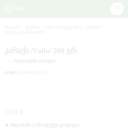
0
ᲛᲔᲜᲘᲣ
ᲛᲗᲐᲕᲐᲠᲘ
ᲛᲐᲦᲐᲖᲘᲐ
ᲠᲫᲘᲡ ᲞᲠᲝᲓᲣᲥᲢᲔᲑᲘ & ᲙᲕᲔᲠᲪᲮᲘ
ᲙᲐᲠᲐᲥᲘ ᲓᲐ ᲛᲐᲠᲒᲐᲠᲘᲜᲘ
კარაქი /Valio/ 200 გრ
ᲡᲣᲠᲕᲘᲚᲔᲑᲨᲘ ᲓᲐᲛᲐᲢᲔᲑᲐ
ᲙᲝᲓᲘ:
6408432061141
10,50
₾
🔥 ᲐᲮᲚᲐᲮᲐᲜᲡ 4 ᲞᲠᲝᲓᲣᲥᲢᲘ ᲒᲐᲘᲧᲘᲓᲐ!