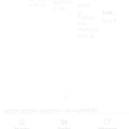
4,45
₾
ᲛᲐᲠᲬᲧᲕᲘ ᲡᲐᲜ –ᲐᲜᲓᲠᲔᲐᲡᲘ 0,300 ᲙᲒ
10,50
₾
ᲧᲕᲔᲚᲐ ᲣᲤᲚᲔᲑᲐ ᲓᲐᲪᲣᲚᲘᲐ © 2024 ᲐᲒᲠᲝᲛᲔᲜᲘ
0
ᲛᲗᲐᲕᲐᲠᲘ
ᲛᲐᲦᲐᲖᲘᲐ
ᲡᲣᲠᲕᲘᲚᲔᲑᲘ