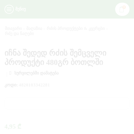
0
ᲛᲔᲜᲘᲣ
ᲛᲗᲐᲕᲐᲠᲘ
ᲛᲐᲦᲐᲖᲘᲐ
ᲠᲫᲘᲡ ᲞᲠᲝᲓᲣᲥᲢᲔᲑᲘ & ᲙᲕᲔᲠᲪᲮᲘ
ᲠᲫᲔ ᲓᲐ ᲜᲐᲦᲔᲑᲘ
იჩნა შედედ რძის შემცველი
პროდუქტი 480გრ ბოთლში
ᲡᲣᲠᲕᲘᲚᲔᲑᲨᲘ ᲓᲐᲛᲐᲢᲔᲑᲐ
ᲙᲝᲓᲘ:
4820103342281
4,95
₾