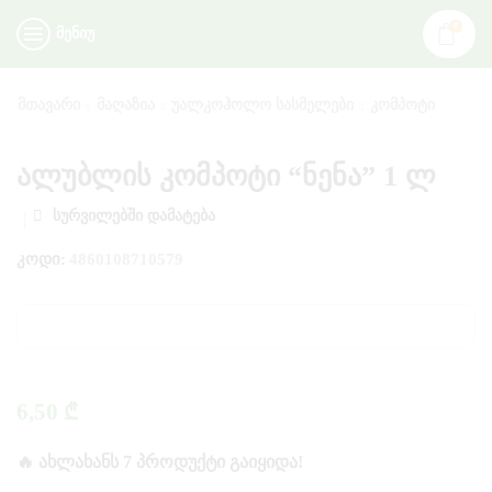
0
ᲛᲔᲜᲘᲣ
ᲛᲗᲐᲕᲐᲠᲘ
ᲛᲐᲦᲐᲖᲘᲐ
ᲣᲐᲚᲙᲝᲰᲝᲚᲝ ᲡᲐᲡᲛᲔᲚᲔᲑᲘ
ᲙᲝᲛᲞᲝᲢᲘ
ალუბლის კომპოტი “ნენა” 1 ლ
ᲡᲣᲠᲕᲘᲚᲔᲑᲨᲘ ᲓᲐᲛᲐᲢᲔᲑᲐ
ᲙᲝᲓᲘ:
4860108710579
6,50
₾
🔥 ᲐᲮᲚᲐᲮᲐᲜᲡ 7 ᲞᲠᲝᲓᲣᲥᲢᲘ ᲒᲐᲘᲧᲘᲓᲐ!