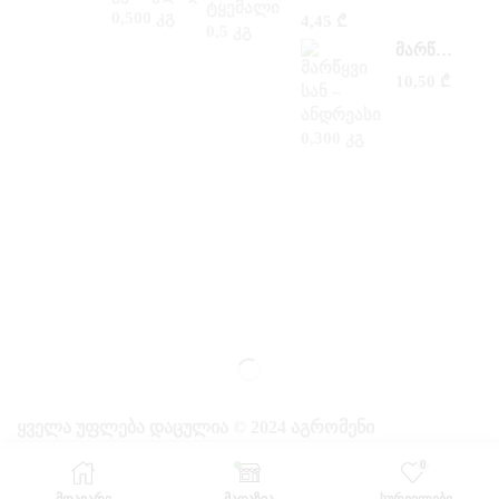
4,45
₾
ᲛᲐᲠᲬᲧᲕᲘ ᲡᲐᲜ –ᲐᲜᲓᲠᲔᲐᲡᲘ 0,300 ᲙᲒ
10,50
₾
ᲧᲕᲔᲚᲐ ᲣᲤᲚᲔᲑᲐ ᲓᲐᲪᲣᲚᲘᲐ © 2024 ᲐᲒᲠᲝᲛᲔᲜᲘ
0
ᲛᲗᲐᲕᲐᲠᲘ
ᲛᲐᲦᲐᲖᲘᲐ
ᲡᲣᲠᲕᲘᲚᲔᲑᲘ