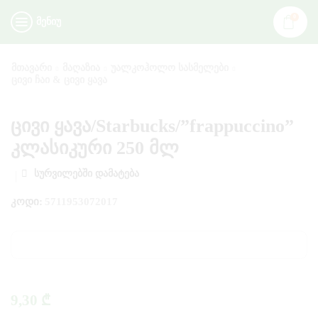
0
ᲛᲔᲜᲘᲣ
ᲛᲗᲐᲕᲐᲠᲘ
ᲛᲐᲦᲐᲖᲘᲐ
ᲣᲐᲚᲙᲝᲰᲝᲚᲝ ᲡᲐᲡᲛᲔᲚᲔᲑᲘ
ᲪᲘᲕᲘ ᲩᲐᲘ & ᲪᲘᲕᲘ ᲧᲐᲕᲐ
ცივი ყავა/Starbucks/”frappuccino”
კლასიკური 250 მლ
ᲡᲣᲠᲕᲘᲚᲔᲑᲨᲘ ᲓᲐᲛᲐᲢᲔᲑᲐ
ᲙᲝᲓᲘ:
5711953072017
9,30
₾