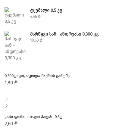
ᲢᲧᲔᲛᲐᲚᲘ 0,5 ᲙᲒ
4,45
₾
ᲛᲐᲠᲬᲧᲕᲘ ᲡᲐᲜ –ᲐᲜᲓᲠᲔᲐᲡᲘ 0,300 ᲙᲒ
10,50
₾
0.500Ლ ᲙᲝᲙᲐ-ᲙᲝᲚᲐ ᲨᲐᲥᲠᲘᲡ ᲒᲐᲠᲔᲨᲔ...
1,80
₾
ᲙᲐᲞᲘ ᲤᲝᲠᲗᲝᲮᲐᲚᲘ ᲞᲐᲚᲞᲘ 0,5Ლ
2,60
₾