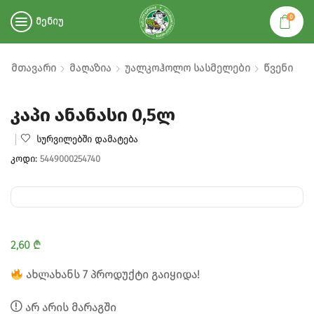
0
ᲛᲔᲜᲘᲣ
Მთავარი
Მაღაზია
Უალკოჰოლო Სასმელები
Წვენი
კაპი ანანასი 0,5ლ
ᲡᲣᲠᲕᲘᲚᲔᲑᲨᲘ ᲓᲐᲛᲐᲢᲔᲑᲐ
ᲙᲝᲓᲘ:
5449000254740
2,60
₾
ᲐᲮᲚᲐᲮᲐᲜᲡ 7 ᲞᲠᲝᲓᲣᲥᲢᲘ ᲒᲐᲘᲧᲘᲓᲐ!
ᲐᲠ ᲐᲠᲘᲡ ᲛᲐᲠᲐᲒᲨᲘ