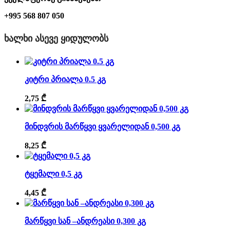
+995 568 807 050
ᲮᲐᲚᲮᲘ ᲐᲡᲔᲕᲔ ᲧᲘᲓᲣᲚᲝᲑᲡ
კიტრი პრიალა 0.5 კგ
2,75
₾
მინდვრის მარწყვი ყვარელიდან 0,500 კგ
8,25
₾
ტყემალი 0,5 კგ
4,45
₾
მარწყვი სან –ანდრეასი 0,300 კგ