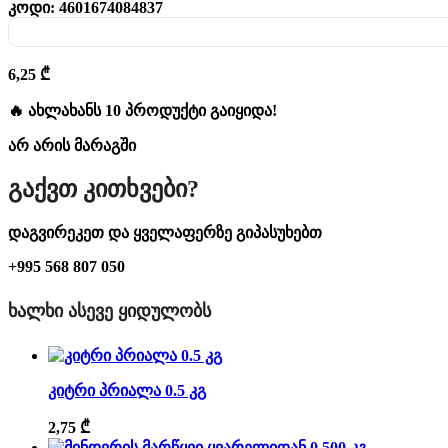
კოდი:
4601674084837
6,25
₾
🔥 ახლახანს 10 პროდუქტი გაიყიდა!
არ არის მარაგში
Გაქვთ Კითხვები?
დაგვირეკეთ და ყველაფერზე გიპასუხებთ
+995 568 807 050
ᲮᲐᲚᲮᲘ ᲐᲡᲔᲕᲔ ᲧᲘᲓᲣᲚᲝᲑᲡ
კიტრი პრიალა 0.5 კგ
2,75
₾