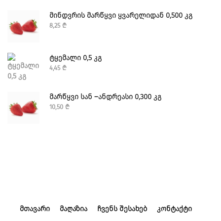
ᲛᲘᲜᲓᲕᲠᲘᲡ ᲛᲐᲠᲬᲧᲕᲘ ᲧᲕᲐᲠᲔᲚᲘᲓᲐᲜ 0,500 ᲙᲒ
8,25
₾
ᲢᲧᲔᲛᲐᲚᲘ 0,5 ᲙᲒ
4,45
₾
ᲛᲐᲠᲬᲧᲕᲘ ᲡᲐᲜ –ᲐᲜᲓᲠᲔᲐᲡᲘ 0,300 ᲙᲒ
10,50
₾
ᲛᲗᲐᲕᲐᲠᲘ
ᲛᲐᲦᲐᲖᲘᲐ
ᲩᲕᲔᲜᲡ ᲨᲔᲡᲐᲮᲔᲑ
ᲙᲝᲜᲢᲐᲥᲢᲘ