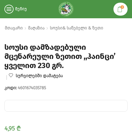
0
ᲛᲔᲜᲘᲣ
ᲛᲗᲐᲕᲐᲠᲘ
ᲛᲐᲦᲐᲖᲘᲐ
ᲡᲝᲣᲡᲘ& ᲡᲐᲬᲔᲑᲔᲚᲘ & ᲖᲔᲗᲘ
სოუსი დამზადებული
მცენარეული ზეთით ,,ჰაინცი’
ყველით 230 გრ.
ᲡᲣᲠᲕᲘᲚᲔᲑᲨᲘ ᲓᲐᲛᲐᲢᲔᲑᲐ
ᲙᲝᲓᲘ:
4601674035785
4,95
₾