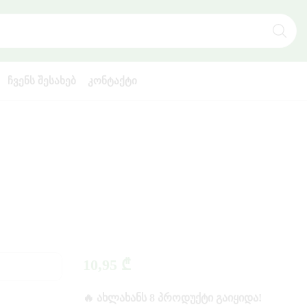
SEARCH
INPUT
ᲩᲕᲔᲜᲡ ᲨᲔᲡᲐᲮᲔᲑ
ᲙᲝᲜᲢᲐᲥᲢᲘ
10,95
₾
🔥 ᲐᲮᲚᲐᲮᲐᲜᲡ 8 ᲞᲠᲝᲓᲣᲥᲢᲘ ᲒᲐᲘᲧᲘᲓᲐ!