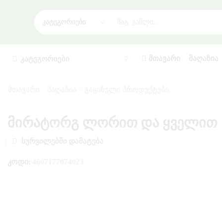
ᲛᲗᲐᲕᲐᲠᲘ
ᲛᲐᲦᲐᲖᲘᲐ
ᲙᲐᲢᲔᲒᲝᲠᲘᲔᲑᲘ
ᲛᲗᲐᲕᲐᲠᲘ
ᲛᲐᲦᲐᲖᲘᲐ
ᲒᲐᲧᲘᲜᲣᲚᲘ ᲞᲠᲝᲓᲣᲥᲢᲔᲑᲘ
მირატორგ ლორით და ყველით
ᲡᲣᲠᲕᲘᲚᲔᲑᲨᲘ ᲓᲐᲛᲐᲢᲔᲑᲐ
ᲙᲝᲓᲘ:
4607177074023