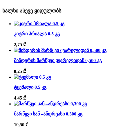
ᲮᲐᲚᲮᲘ ᲐᲡᲔᲕᲔ ᲧᲘᲓᲣᲚᲝᲑᲡ
კიტრი პრიალა 0.5 კგ
2,75
₾
მინდვრის მარწყვი ყვარელიდან 0,500 კგ
8,25
₾
ტყემალი 0,5 კგ
4,45
₾
მარწყვი სან –ანდრეასი 0,300 კგ
10,50
₾