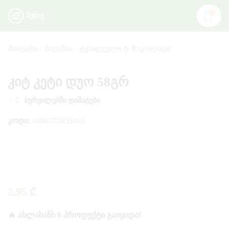
0
ᲛᲔᲜᲘᲣ
ᲛᲗᲐᲕᲐᲠᲘ
ᲛᲐᲦᲐᲖᲘᲐ
ᲢᲙᲑᲘᲚᲔᲣᲚᲘ & ᲨᲝᲙᲝᲚᲐᲓᲘ
კიტ კეტი დუო 58გრ
ᲡᲣᲠᲕᲘᲚᲔᲑᲨᲘ ᲓᲐᲛᲐᲢᲔᲑᲐ
ᲙᲝᲓᲘ:
4606272035465
2,95
₾
🔥 ᲐᲮᲚᲐᲮᲐᲜᲡ 6 ᲞᲠᲝᲓᲣᲥᲢᲘ ᲒᲐᲘᲧᲘᲓᲐ!