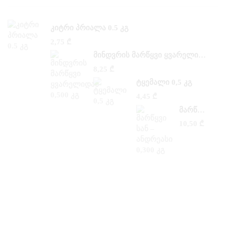
ᲙᲘᲢᲠᲘ ᲞᲠᲘᲐᲚᲐ 0.5 ᲙᲒ
2,75
₾
ᲛᲘᲜᲓᲕᲠᲘᲡ ᲛᲐᲠᲬᲧᲕᲘ ᲧᲕᲐᲠᲔᲚᲘᲓᲐᲜ 0,500 ᲙᲒ
8,25
₾
ᲢᲧᲔᲛᲐᲚᲘ 0,5 ᲙᲒ
4,45
₾
ᲛᲐᲠᲬᲧᲕᲘ ᲡᲐᲜ –ᲐᲜᲓᲠᲔᲐᲡᲘ 0,300 ᲙᲒ
10,50
₾