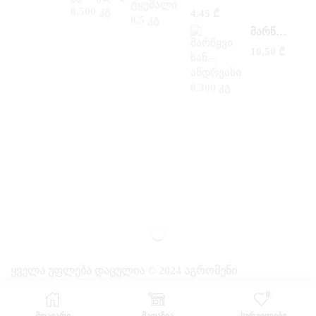
4,45
₾
ᲛᲐᲠᲬᲧᲕᲘ ᲡᲐᲜ –ᲐᲜᲓᲠᲔᲐᲡᲘ 0,300 ᲙᲒ
10,50
₾
ᲧᲕᲔᲚᲐ ᲣᲤᲚᲔᲑᲐ ᲓᲐᲪᲣᲚᲘᲐ © 2024 ᲐᲒᲠᲝᲛᲔᲜᲘ
0
ᲛᲗᲐᲕᲐᲠᲘ
ᲛᲐᲦᲐᲖᲘᲐ
ᲡᲣᲠᲕᲘᲚᲔᲑᲘ