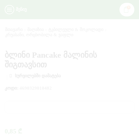
0
ᲛᲔᲜᲘᲣ
ᲛᲗᲐᲕᲐᲠᲘ
ᲛᲐᲦᲐᲖᲘᲐ
ᲢᲙᲑᲘᲚᲔᲣᲚᲘ & ᲨᲝᲙᲝᲚᲐᲓᲘ
ᲙᲠᲣᲐᲡᲐᲜᲘ, ᲝᲠᲪᲮᲝᲑᲘᲚᲐ & ᲕᲐᲤᲚᲘ
ბლინი Pancake მალინის
შიგთავსით
ᲡᲣᲠᲕᲘᲚᲔᲑᲨᲘ ᲓᲐᲛᲐᲢᲔᲑᲐ
ᲙᲝᲓᲘ:
4690329010482
0,85
₾