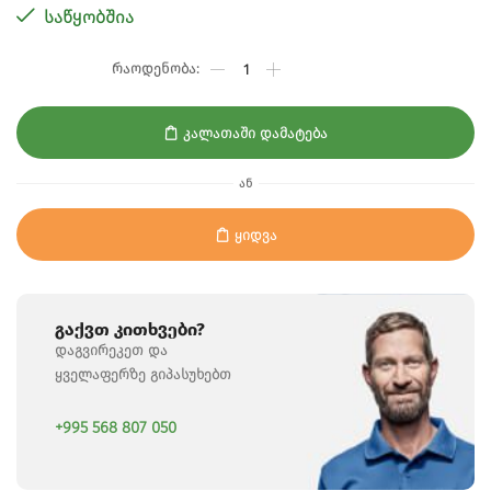
ᲡᲐᲬᲧᲝᲑᲨᲘᲐ
Კალათაში Დამატება
ᲐᲜ
Ყიდვა
Გაქვთ Კითხვები?
ᲓᲐᲒᲕᲘᲠᲔᲙᲔᲗ ᲓᲐ
ᲧᲕᲔᲚᲐᲤᲔᲠᲖᲔ ᲒᲘᲞᲐᲡᲣᲮᲔᲑᲗ
+995 568 807 050