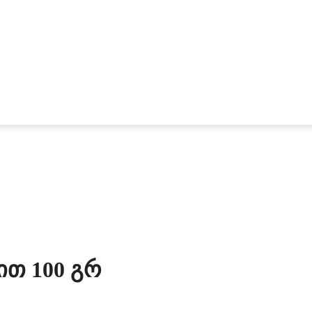
ით 100 Გრ