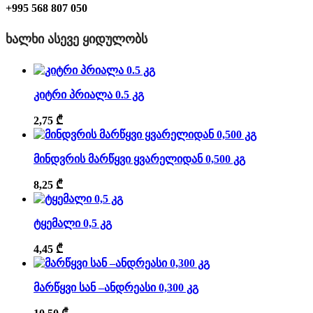
+995 568 807 050
ᲮᲐᲚᲮᲘ ᲐᲡᲔᲕᲔ ᲧᲘᲓᲣᲚᲝᲑᲡ
კიტრი პრიალა 0.5 კგ
2,75
₾
მინდვრის მარწყვი ყვარელიდან 0,500 კგ
8,25
₾
ტყემალი 0,5 კგ
4,45
₾
მარწყვი სან –ანდრეასი 0,300 კგ