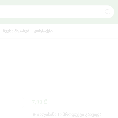
SEARCH
INPUT
ᲩᲕᲔᲜᲡ ᲨᲔᲡᲐᲮᲔᲑ
ᲙᲝᲜᲢᲐᲥᲢᲘ
7,90
₾
🔥 ᲐᲮᲚᲐᲮᲐᲜᲡ 10 ᲞᲠᲝᲓᲣᲥᲢᲘ ᲒᲐᲘᲧᲘᲓᲐ!