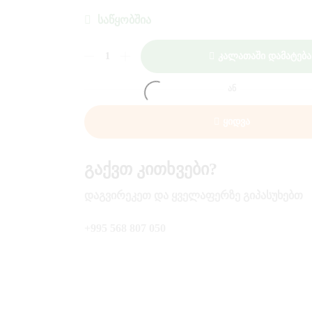
ᲡᲐᲬᲧᲝᲑᲨᲘᲐ
ᲠᲐᲝᲓᲔᲜᲝᲑᲐ:
Კალათაში Დამატება
ᲥᲘᲜᲓᲔᲠᲘ
ᲨᲝᲙᲝᲚᲐᲓᲘ
ᲐᲜ
100ᲒᲠ
Ყიდვა
Გაქვთ Კითხვები?
ᲓᲐᲒᲕᲘᲠᲔᲙᲔᲗ ᲓᲐ ᲧᲕᲔᲚᲐᲤᲔᲠᲖᲔ ᲒᲘᲞᲐᲡᲣᲮᲔᲑᲗ
+995 568 807 050