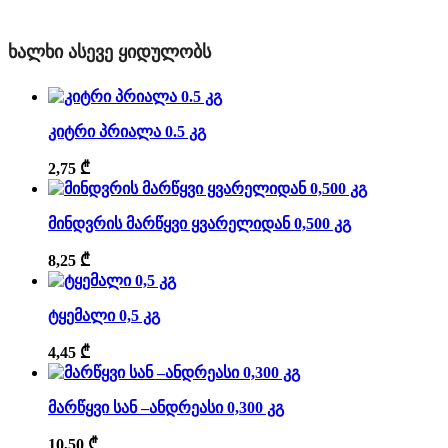
ᲮᲐᲚᲮᲘ ᲐᲡᲔᲕᲔ ᲧᲘᲓᲣᲚᲝᲑᲡ
კიტრი პრიალა 0.5 კგ
2,75
₾
მინდვრის მარწყვი ყვარელიდან 0,500 კგ
8,25
₾
ტყემალი 0,5 კგ
4,45
₾
მარწყვი სან –ანდრეასი 0,300 კგ
10,50
₾