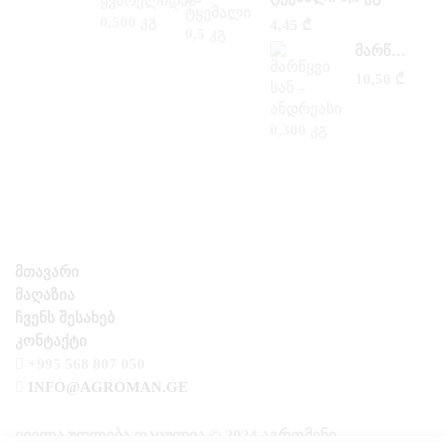
4,45
₾
ᲛᲐᲠᲬᲧᲕᲘ ᲡᲐᲜ –ᲐᲜᲓᲠᲔᲐᲡᲘ 0,300 ᲙᲒ
10,50
₾
ᲛᲗᲐᲕᲐᲠᲘ
ᲛᲐᲦᲐᲖᲘᲐ
ᲩᲕᲔᲜᲡ ᲨᲔᲡᲐᲮᲔᲑ
ᲙᲝᲜᲢᲐᲥᲢᲘ
+995 568 807 050
INFO@AGROMAN.GE
ᲧᲕᲔᲚᲐ ᲣᲤᲚᲔᲑᲐ ᲓᲐᲪᲣᲚᲘᲐ © 2024 ᲐᲒᲠᲝᲛᲔᲜᲘ