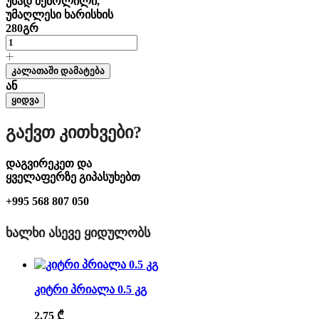
უმად შებოლილი,
უმაღლესი ხარისხის
280გრ
კალათაში დამატება
ან
ყიდვა
Გაქვთ Კითხვები?
დაგვირეკეთ და
ყველაფერზე გიპასუხებთ
+995 568 807 050
ᲮᲐᲚᲮᲘ ᲐᲡᲔᲕᲔ ᲧᲘᲓᲣᲚᲝᲑᲡ
კიტრი პრიალა 0.5 კგ
2,75
₾