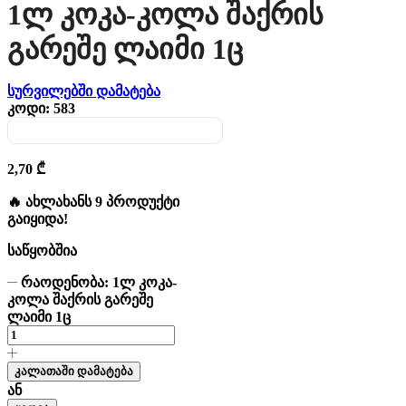
1ლ Კოკა-Კოლა Შაქრის
Გარეშე Ლაიმი 1ც
სურვილებში დამატება
კოდი:
583
2,70
₾
🔥 ახლახანს 9 პროდუქტი
გაიყიდა!
საწყობშია
რაოდენობა: 1ლ კოკა-
კოლა შაქრის გარეშე
ლაიმი 1ც
კალათაში დამატება
ან