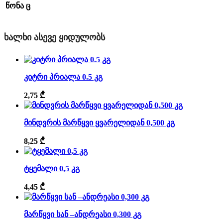
წონა
ც
ᲮᲐᲚᲮᲘ ᲐᲡᲔᲕᲔ ᲧᲘᲓᲣᲚᲝᲑᲡ
კიტრი პრიალა 0.5 კგ
2,75
₾
მინდვრის მარწყვი ყვარელიდან 0,500 კგ
8,25
₾
ტყემალი 0,5 კგ
4,45
₾
მარწყვი სან –ანდრეასი 0,300 კგ