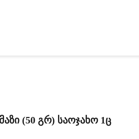
აზი (50 Გრ) Საოჯახო 1ც