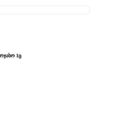
აოჯახო 1ც